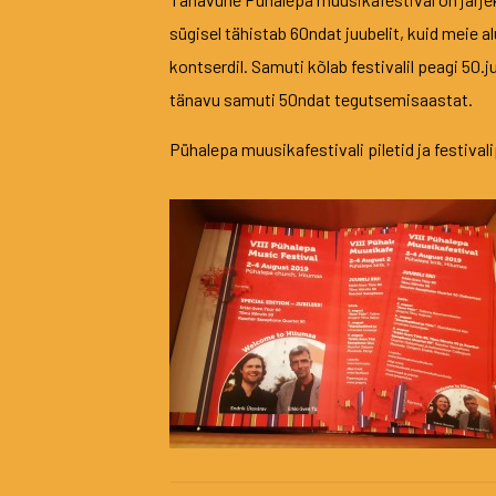
sügisel tähistab 60ndat juubelit, kuid meie a
kontserdil. Samuti kõlab festivalil peagi 50
tänavu samuti 50ndat tegutsemisaastat.
Pühalepa muusikafestivali piletid ja festival