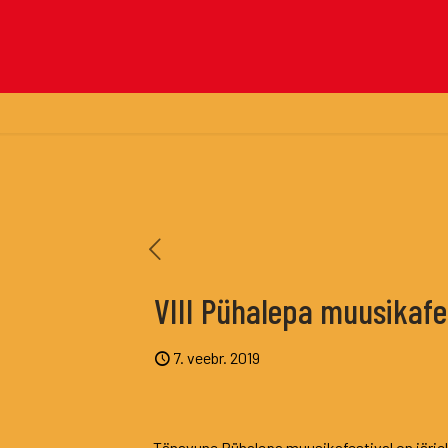
VIII Pühalepa muusikafes
7. veebr. 2019
Tänavune Pühalepa muusikafestival on järjeko