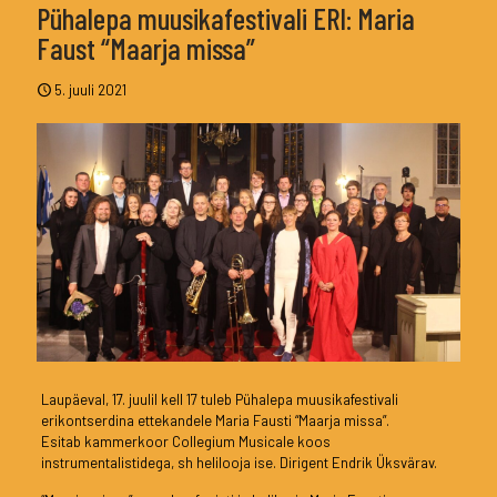
Pühalepa muusikafestivali ERI: Maria
Faust “Maarja missa”
5. juuli 2021
Laupäeval, 17. juulil kell 17 tuleb Pühalepa muusikafestivali
erikontserdina ettekandele Maria Fausti “Maarja missa”.
Esitab kammerkoor Collegium Musicale koos
instrumentalistidega, sh helilooja ise. Dirigent Endrik Üksvärav.