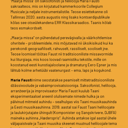
“Maarja missa” on saksofonisti ja helilooja Maria Fausti
sakraalteos, mis on kirjutatud kammerkoorile Collegium
Musicale ja neljale instrumentalistile. Teose esiettekanne oli
Tallinnas 2020. aasta augustis ning lisaks kontserdipublikule
kõlas see otseülekandena ERR Klassikaraadios. Taanis kõlab
teos esmakordselt.
„Maarja missa“ on pühendatud perevägivalla ja väärkohtlemise
ohvritele – probleemidele, mis mõjutavad nii üksikisikuid kui ka
perekondi geograafiliselt, rahvuselt, rassiliselt, sooliselt jne.
Teose loomisel töötas Faust nii traditsiooniliste missavormide
kui liturgiaga, mis koos loovad raamistiku tekstile, mille on
koostanud eesti kunstiajaloolane ja dramaturg Eero Epner ja mis
lähtub kolme arhetüübi vaatenurgast – ema, laps ja kogukond.
Maria Fausti
nime seostatakse peamiselt mittetraditsiooniliste
džässivoolude ja vabaimprovisatsiooniga. Saksofonist, helilooja,
arranžeerija ja improvisaator Maria Faust kuulub Taani
eksperimentaalsel areenil olulisemate nimede hulka ja on
pälvinud mitmeid auhindu – sealhulgas viis Taani muusikaauhinda
ja Eesti muusikaauhinna. 2019. aastal sai Faust Taani heliloojate
ja laulukirjutajate ühingult (Komponister og Sangskrivere, DJBFA)
maineka auhinna „Hæderspris”. Auhinda antakse igal aastal ühele
väljapaistvale ja Taani muusika skeenet muutnud heliloojale tema