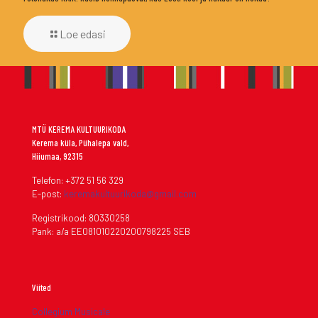
Loe edasi
MTÜ KEREMA KULTUURIKODA
Kerema küla, Pühalepa vald,
Hiiumaa, 92315
Telefon: +372 51 56 329
E-post:
keremakultuurikoda@gmail.com
Registrikood: 80330258
Pank: a/a EE081010220200798225 SEB
Viited
Collegium Musicale