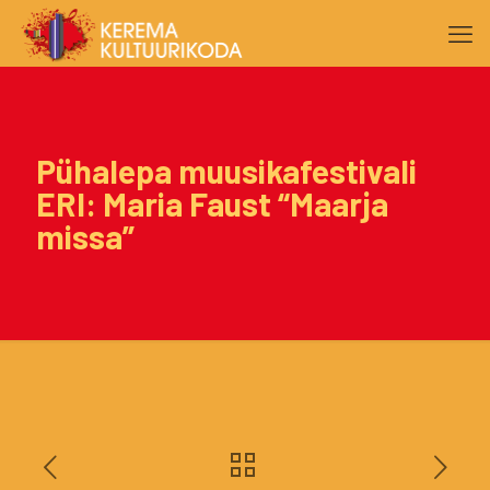
Pühalepa muusikafestivali
ERI: Maria Faust “Maarja
missa”