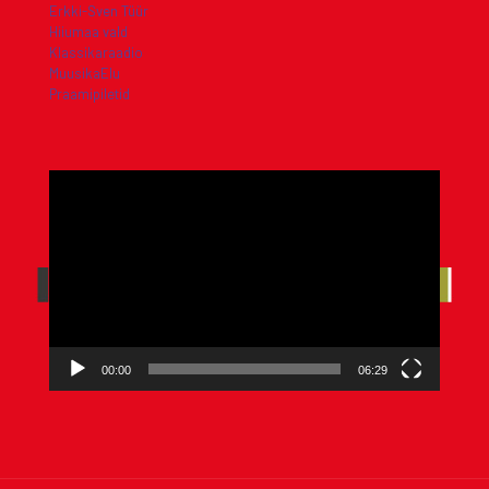
Erkki-Sven Tüür
Hiiumaa vald
Klassikaraadio
MuusikaElu
Praamipiletid
Videoesitaja
00:00
06:29