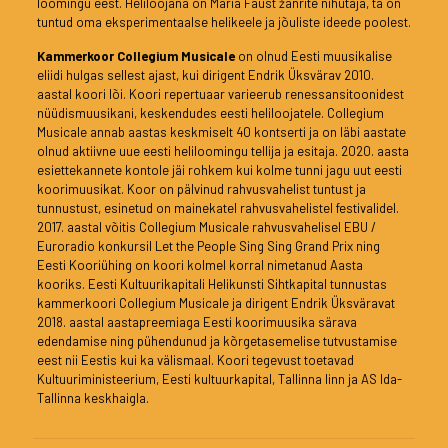
loomingu eest. Heliloojana on Maria Faust žanrite nihutaja, ta on
tuntud oma eksperimentaalse helikeele ja jõuliste ideede poolest.
Kammerkoor Collegium Musicale
on olnud Eesti muusikalise
eliidi hulgas sellest ajast, kui dirigent Endrik Üksvärav 2010.
aastal koori lõi. Koori repertuaar varieerub renessansitoonidest
nüüdismuusikani, keskendudes eesti heliloojatele. Collegium
Musicale annab aastas keskmiselt 40 kontserti ja on läbi aastate
olnud aktiivne uue eesti heliloomingu tellija ja esitaja. 2020. aasta
esiettekannete kontole jäi rohkem kui kolme tunni jagu uut eesti
koorimuusikat. Koor on pälvinud rahvusvahelist tuntust ja
tunnustust, esinetud on mainekatel rahvusvahelistel festivalidel.
2017. aastal võitis Collegium Musicale rahvusvahelisel EBU /
Euroradio konkursil Let the People Sing Sing Grand Prix ning
Eesti Kooriühing on koori kolmel korral nimetanud Aasta
kooriks. Eesti Kultuurikapitali Helikunsti Sihtkapital tunnustas
kammerkoori Collegium Musicale ja dirigent Endrik Üksväravat
2018. aastal aastapreemiaga Eesti koorimuusika särava
edendamise ning pühendunud ja kõrgetasemelise tutvustamise
eest nii Eestis kui ka välismaal. Koori tegevust toetavad
Kultuuriministeerium, Eesti kultuurkapital, Tallinna linn ja AS Ida-
Tallinna keskhaigla.