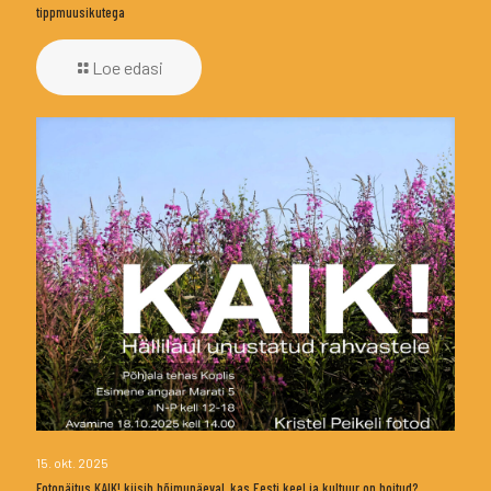
tippmuusikutega
Loe edasi
15. okt. 2025
Fotonäitus KAIK! küsib hõimupäeval, kas Eesti keel ja kultuur on hoitud?