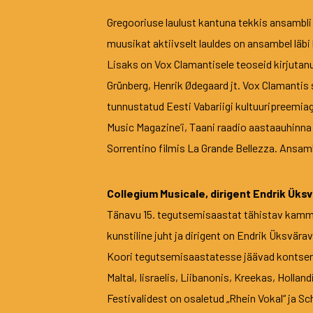
Gregooriuse laulust kantuna tekkis ansambli 
muusikat aktiivselt lauldes on ansambel läbi
Lisaks on Vox Clamantisele teoseid kirjutanu
Grünberg, Henrik Ødegaard jt. Vox Clamantis 
tunnustatud Eesti Vabariigi kultuuripreemia
Music Magazine’i, Taani raadio aastaauhinna
Sorrentino filmis La Grande Bellezza. Ansa
Collegium Musicale, dirigent Endrik Üks
Tänavu 15. tegutsemisaastat tähistav kammer
kunstiline juht ja dirigent on Endrik Üksvära
Koori tegutsemisaastatesse jäävad kontserdi
Maltal, Iisraelis, Liibanonis, Kreekas, Holla
Festivalidest on osaletud „Rhein Vokal“ ja Sc