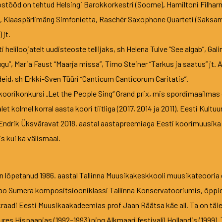
stööd on tehtud Helsingi Barokkorkestri (Soome), Hamiltoni Filharmo
i, Klaaspärlimäng Simfonietta, Raschér Saxophone Quarteti (Sak
 jt.
 heliloojatelt uudisteoste tellijaks, sh Helena Tulve “See algab”, Gal
gu”, Maria Faust “Maarja missa”, Timo Steiner “Tarkus ja saatus” jt. 
ndeid, sh Erkki-Sven Tüüri “Canticum Canticorum Caritatis”.
 koorikonkursi „Let the People Sing“ Grand prix, mis spordimaailmas
kolmel korral aasta koori tiitliga (2017, 2014 ja 2011). Eesti Kultuu
 Endrik Üksväravat 2018. aastal aastapreemiaga Eesti koorimuusik
s kui ka välismaal.
 on lõpetanud 1986. aastal Tallinna Muusikakeskkooli muusikateooria 
epo Sumera kompositsiooniklassi Tallinna Konservatooriumis, õppid
raadi Eesti Muusikaakadeemias prof Jaan Räätsa käe all. Ta on täien
uures Hispaanias (1992–1993) ning Alkmaari festivalil Hollandis (199