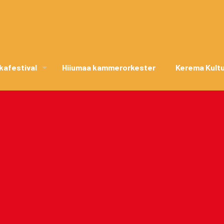
kafestival
Hiiumaa kammerorkester
Kerema Kult