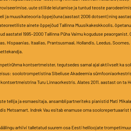
proviseerimise, uute stiilide leiutamise ja tuntud teoste parodeeri
eli ja muusikateooria õppejõuna (aastast 2006 dotsent) ning aastas
kateoreetiliste ainete õppejõud Tallinna Muusikakeskkoolis, õpetanu
ud aastatel 1995–2000 Tallinna Püha Vaimu koguduse peaorganist. Org
olas, Hispaanias, Itaalias, Prantsusmaal, Hollandis, Leedus, Soomes
aettekandja.
ompetirühma kontsertmeister, tegutsedes samal ajal aktiivselt ka s
eisus: soolotrompetistina Sibeliuse Akadeemia sümfooniaorkestris 
ntsertmeistrina Turu Linnaorkestris. Alates 2011. aastast on ta Hel
tellija ja esmaesitaja, ansamblipartneriteks pianistid Mati Mikala
Madis Metsamart. Indrek Vau esitab enamuse oma soolorepertuaarist
äälingu arhiivi talletatud suurem osa Eesti heliloojate trompetimuu