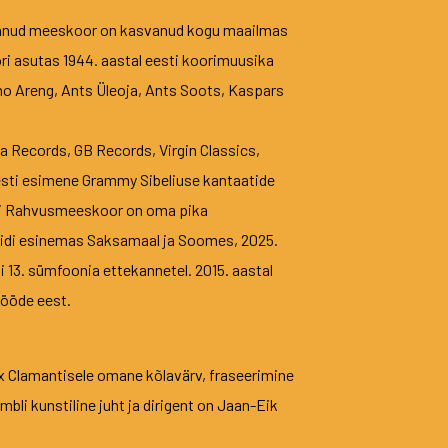
tanud meeskoor on kasvanud kogu maailmas
ri asutas 1944. aastal eesti koorimuusika
no Areng, Ants Üleoja, Ants Soots, Kaspars
 Records, GB Records, Virgin Classics,
esti esimene Grammy Sibeliuse kantaatide
esti Rahvusmeeskoor on oma pika
käidi esinemas Saksamaal ja Soomes, 2025.
13. sümfoonia ettekannetel. 2015. aastal
tööde eest.
Vox Clamantisele omane kõlavärv, fraseerimine
bli kunstiline juht ja dirigent on Jaan-Eik