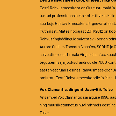
Eesti Rahvusmeeskoor on üks tuntumaid ja
tuntud professionaalseks kollektiiviks, kel
suurkuju Gustav Ernesaks. Järgnevatel aasta
Putniņš jt. Alates hooajast 2011/2012 on koori
Rahvusringhäälingule salvestav koor on tei
Aurora Ondine, Toccata Classics, SOOND ja 
salvestise eest firmale Virgin Classics, ka
tegutsemisaja jooksul andnud üle 7000 konts
aasta veebruaris esines Rahvusmeeskoor Jaap
omistati Eesti Rahvusmeeskoorile ja Mikk Üle
Vox Clamantis, dirigent Jaan-Eik Tulve
Ansambel Vox Clamantis sai alguse 1996. aast
ning muusikatunnetus huvi mitmeis eesti heli
Tulve.