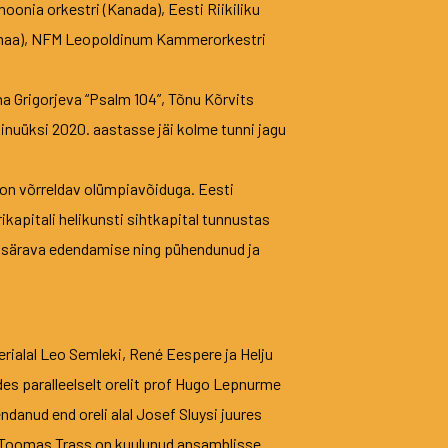
onia orkestri (Kanada), Eesti Riikiliku
samaa), NFM Leopoldinum Kammerorkestri
ina Grigorjeva “Psalm 104”, Tõnu Kõrvits
Ainuüksi 2020. aastasse jäi kolme tunni jagu
 on võrreldav olümpiavõiduga. Eesti
rikapitali helikunsti sihtkapital tunnustas
a särava edendamise ning pühendunud ja
erialal Leo Semleki, René Eespere ja Helju
es paralleelselt orelit prof Hugo Lepnurme
danud end oreli alal Josef Sluysi juures
9). Toomas Trass on kuulunud ansamblisse