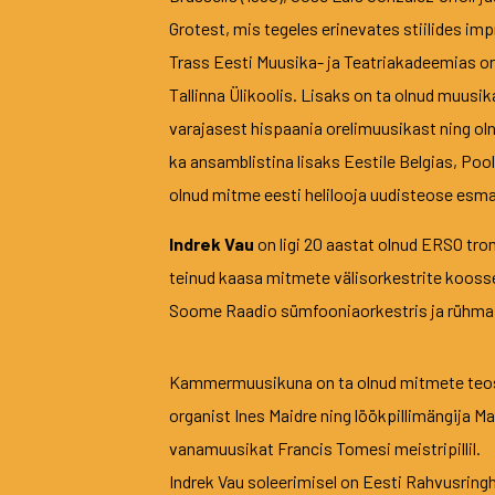
Grotest, mis tegeles erinevates stiilides im
Trass Eesti Muusika- ja Teatriakadeemias or
Tallinna Ülikoolis. Lisaks on ta olnud muusi
varajasest hispaania orelimuusikast ning oln
ka ansamblistina lisaks Eestile Belgias, Po
olnud mitme eesti helilooja uudisteose esm
Indrek Vau
on ligi 20 aastat olnud ERSO tr
teinud kaasa mitmete välisorkestrite kooss
Soome Raadio sümfooniaorkestris ja rühma ko
Kammermuusikuna on ta olnud mitmete teoste 
organist Ines Maidre ning löökpillimängija 
vanamuusikat Francis Tomesi meistripillil.
Indrek Vau soleerimisel on Eesti Rahvusringh