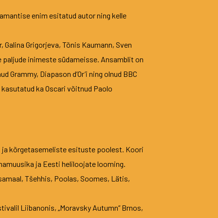
amantise enim esitatud autor ning kelle
r, Galina Grigorjeva, Tõnis Kaumann, Sven
tee paljude inimeste südameisse. Ansamblit on
nud Grammy, Diapason d’Or’i ning olnud BBC
 kasutatud ka Oscari võitnud Paolo
 ja kõrgetasemeliste esituste poolest. Koori
anamuusika ja Eesti heliloojate looming.
ksamaal, Tšehhis, Poolas, Soomes, Lätis,
stivalil Liibanonis, „Moravsky Autumn“ Brnos,