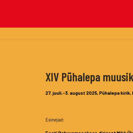
XIV Pühalepa muusik
27. juuli.-3. august 2025,
Pühalepa kirik, 
Esinejad:
Eesti Rahvusmeeskoor, dirigent Mikk Ül