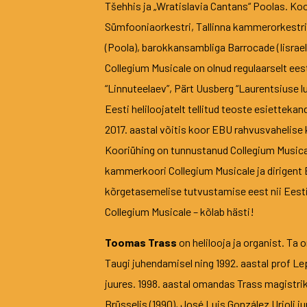
Tšehhis ja „Wratislavia Cantans“ Poolas. Koo
Sümfooniaorkestri, Tallinna kammerorkestr
(Poola), barokkansambliga Barrocade (Iisrael)
Collegium Musicale on olnud regulaarselt eesti
“Linnuteelaev”, Pärt Uusberg “Laurentsiuse lu
Eesti heliloojatelt tellitud teoste esietteka
2017. aastal võitis koor EBU rahvusvahelise
Kooriühing on tunnustanud Collegium Musicalet 
kammerkoori Collegium Musicale ja dirigent
kõrgetasemelise tutvustamise eest nii Eesti
Collegium Musicale – kõlab hästi!
Toomas Trass
on helilooja ja organist. Ta
Taugi juhendamisel ning 1992. aastal prof L
juures. 1998. aastal omandas Trass magistrik
Brüsselis (1990), José Luis González Urioli j