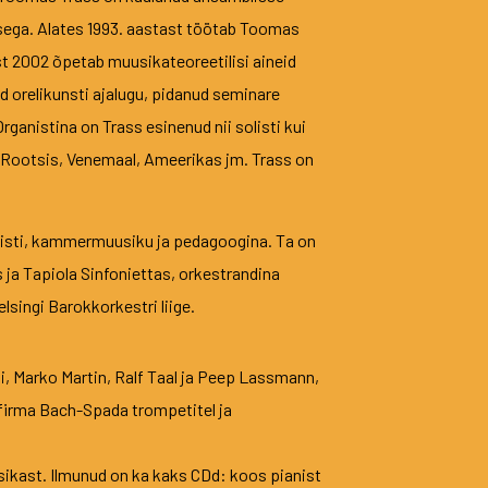
misega. Alates 1993. aastast töötab Toomas
t 2002 õpetab muusikateoreetilisi aineid
d orelikunsti ajalugu, pidanud seminare
anistina on Trass esinenud nii solisti kui
, Rootsis, Venemaal, Ameerikas jm. Trass on
olisti, kammermuusiku ja pedagoogina. Ta on
ja Tapiola Sinfoniettas, orkestrandina
singi Barokkorkestri liige.
i, Marko Martin, Ralf Taal ja Peep Lassmann,
 firma Bach-Spada trompetitel ja
sikast. Ilmunud on ka kaks CDd: koos pianist