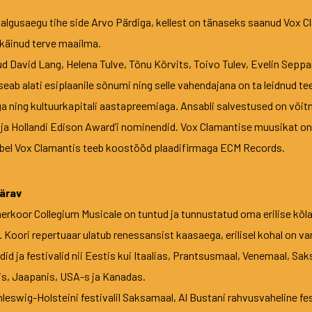
algusaegu tihe side Arvo Pärdiga, kellest on tänaseks saanud Vox Cl
 käinud terve maailma.
d David Lang, Helena Tulve, Tõnu Kõrvits, Toivo Tulev, Evelin Seppa
seab alati esiplaanile sõnumi ning selle vahendajana on ta leidnud 
ga ning kultuurkapitali aastapreemiaga. Ansabli salvestused on võit
 ja Hollandi Edison Award’i nominendid. Vox Clamantise muusikat on
mbel Vox Clamantis teeb koostööd plaadifirmaga ECM Records.
värav
koor Collegium Musicale on tuntud ja tunnustatud oma erilise kõla
v. Koori repertuaar ulatub renessansist kaasaega, erilisel kohal on v
d ja festivalid nii Eestis kui Itaalias, Prantsusmaal, Venemaal, Sa
ndis, Jaapanis, USA-s ja Kanadas.
hleswig-Holsteini festivalil Saksamaal, Al Bustani rahvusvaheline fe