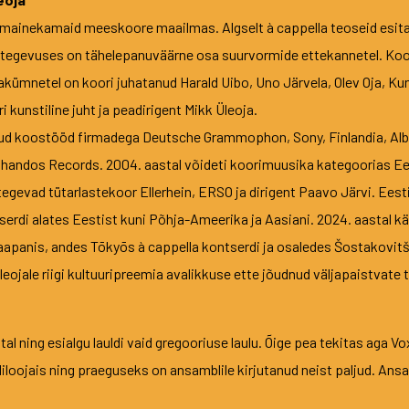
 mainekamaid meeskoore maailmas. Algselt à cappella teoseid esi
le tegevuses on tähelepanuväärne osa suurvormide ettekannetel. Koo
kümnetel on koori juhatanud Harald Uibo, Uno Järvela, Olev Oja, Ku
 kunstiline juht ja peadirigent Mikk Üleoja.
nud koostööd firmadega Deutsche Grammophon, Sony, Finlandia, Alba
Chandos Records. 2004. aastal võideti koorimuusika kategoorias E
astegevad tütarlastekoor Ellerhein, ERSO ja dirigent Paavo Järvi. E
erdi alates Eestist kuni Põhja-Ameerika ja Aasiani. 2024. aastal 
anis, andes Tōkyōs à cappella kontserdi ja osaledes Šostakovitši 
ojale riigi kultuuripreemia avalikkuse ette jõudnud väljapaistvate 
al ning esialgu lauldi vaid gregooriuse laulu. Õige pea tekitas aga 
loojais ning praeguseks on ansamblile kirjutanud neist paljud. Ansam