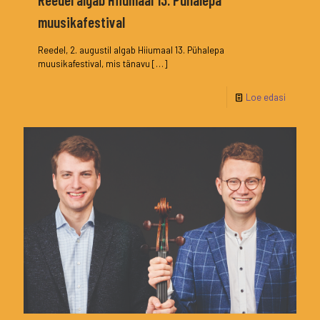
muusikafestival
Reedel, 2. augustil algab Hiiumaal 13. Pühalepa
muusikafestival, mis tänavu
[…]
Loe edasi