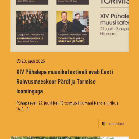
20. juuli 2025
XIV Pühalepa muusikafestivali avab Eesti
Rahvusmeeskoor Pärdi ja Tormise
loominguga
Pühapäeval, 27. juulil kell 18 toimub Hiiumaal Kärdla kirikus
14.
[…]
Loe edasi