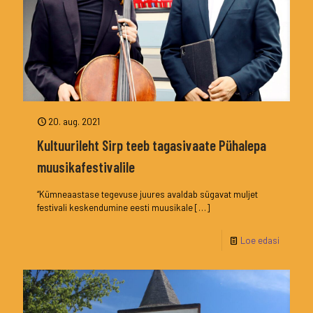
20. aug. 2021
Kultuurileht Sirp teeb tagasivaate Pühalepa
muusikafestivalile
“Kümneaastase tegevuse juures avaldab sügavat muljet
festivali keskendumine eesti muusikale
[…]
Loe edasi