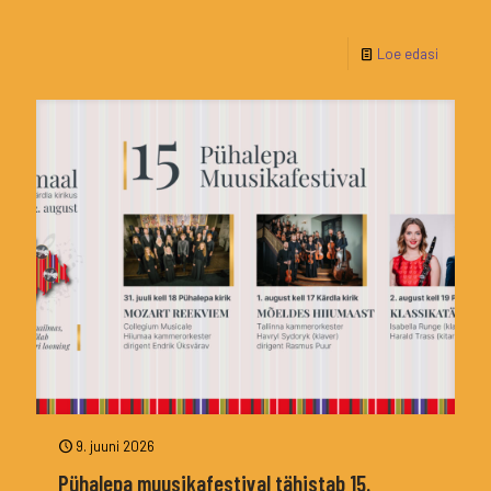
Loe edasi
9. juuni 2026
Pühalepa muusikafestival tähistab 15.