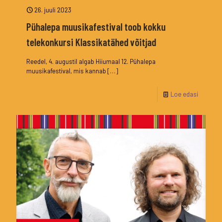
26. juuli 2023
Pühalepa muusikafestival toob kokku
telekonkursi Klassikatähed võitjad
Reedel, 4. augustil algab Hiiumaal 12. Pühalepa
muusikafestival, mis kannab
[…]
Loe edasi