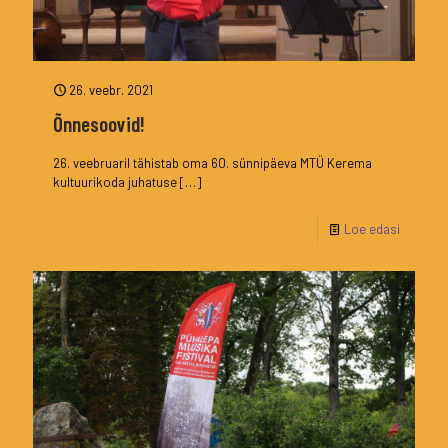
26. veebr. 2021
Õnnesoovid!
26. veebruaril tähistab oma 60. sünnipäeva MTÜ Kerema
kultuurikoda juhatuse
[…]
Loe edasi