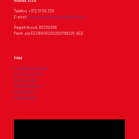
Hiiumaa, 92315
Telefon: +372 51 56 329
E-post:
keremakultuurikoda@gmail.com
Registrikood: 80330258
Pank: a/a EE081010220200798225 SEB
Viited
Collegium Musicale
Erkki-Sven Tüür
Hiiumaa vald
Klassikaraadio
MuusikaElu
Praamipiletid
Videoesitaja