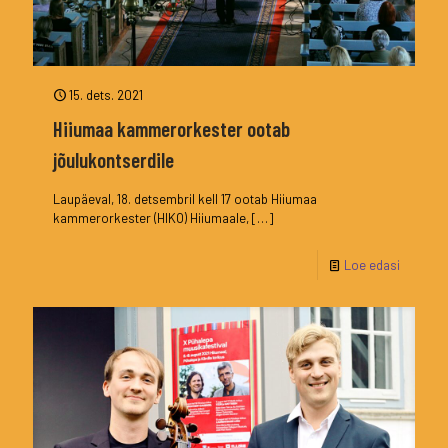
15. dets. 2021
Hiiumaa kammerorkester ootab
jõulukontserdile
Laupäeval, 18. detsembril kell 17 ootab Hiiumaa
kammerorkester (HIKO) Hiiumaale,
[…]
Loe edasi