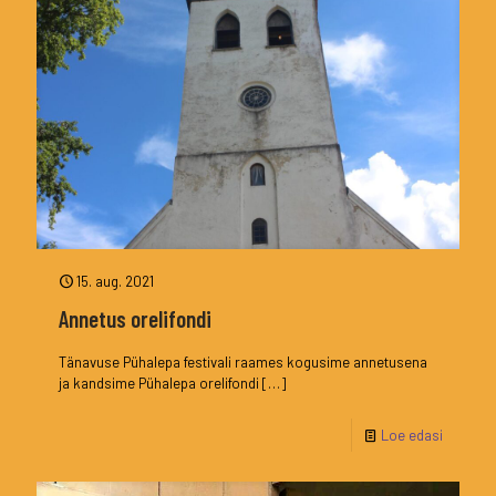
15. aug. 2021
Annetus orelifondi
Tänavuse Pühalepa festivali raames kogusime annetusena
ja kandsime Pühalepa orelifondi
[…]
Loe edasi