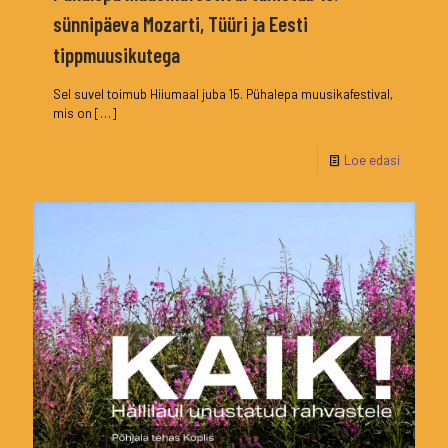
sünnipäeva Mozarti, Tüüri ja Eesti
tippmuusikutega
Sel suvel toimub Hiiumaal juba 15. Pühalepa muusikafestival,
mis on
[…]
Loe edasi