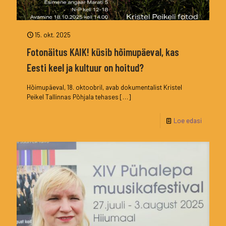
15. okt. 2025
Fotonäitus KAIK! küsib hõimupäeval, kas
Eesti keel ja kultuur on hoitud?
Hõimupäeval, 18. oktoobril, avab dokumentalist Kristel
Peikel Tallinnas Põhjala tehases
[…]
Loe edasi