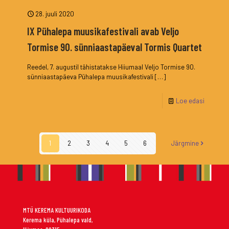
28. juuli 2020
IX Pühalepa muusikafestivali avab Veljo
Tormise 90. sünniaastapäeval Tormis Quartet
Reedel, 7. augustil tähistatakse Hiiumaal Veljo Tormise 90.
sünniaastapäeva Pühalepa muusikafestivali
[…]
Loe edasi
1
2
3
4
5
6
Järgmine
MTÜ KEREMA KULTUURIKODA
Kerema küla, Pühalepa vald,