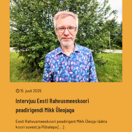
15. juuli 2025
Intervjuu Eesti Rahvusmeeskoori
peadirigendi Mikk Üleojaga
Eesti Rahvusmeeskoori peadirigent Mikk Üleoja rääkis
koori suvest ja Pühalepa
[…]