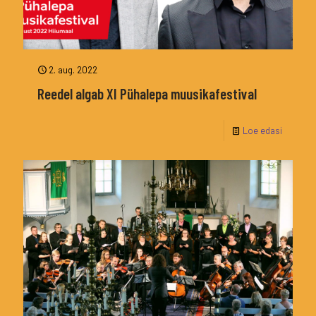
2. aug. 2022
Reedel algab XI Pühalepa muusikafestival
Loe edasi