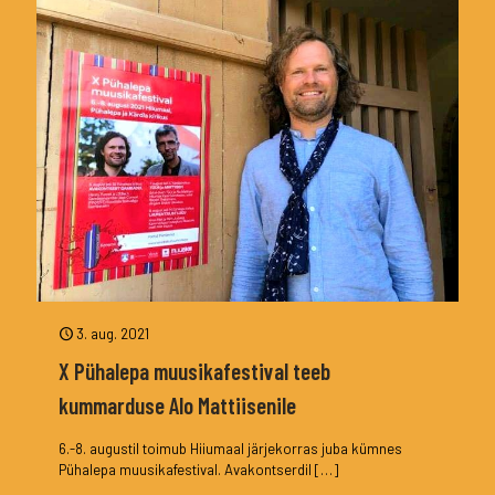
3. aug. 2021
X Pühalepa muusikafestival teeb
kummarduse Alo Mattiisenile
6.-8. augustil toimub Hiiumaal järjekorras juba kümnes
Pühalepa muusikafestival. Avakontserdil
[…]