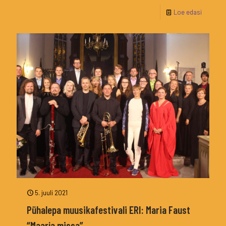
Loe edasi
5. juuli 2021
Pühalepa muusikafestivali ERI: Maria Faust
“Maarja missa”