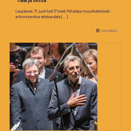
Laupäeval, 17. juulil kell 17 tuleb Pühalepa muusikafestivali
erikontserdina ettekandele
[…]
Loe edasi