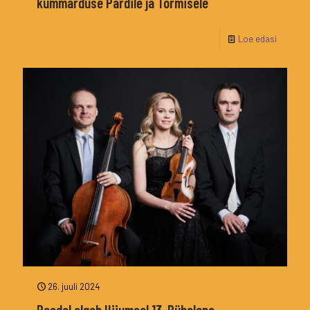
kummarduse Pärdile ja Tormisele
Loe edasi
26. juuli 2024
Reedel algab Hiiumaal 13. Pühalepa