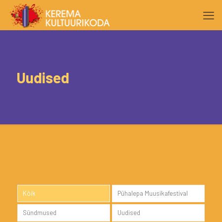
Uudised
Kõik
Pühalepa Muusikafestival
Sündmused
Uudised