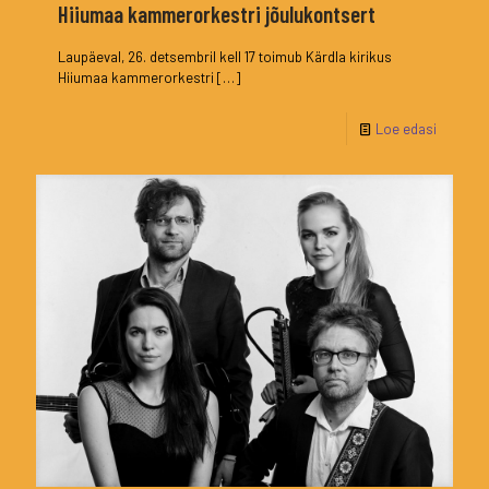
Hiiumaa kammerorkestri jõulukontsert
Laupäeval, 26. detsembril kell 17 toimub Kärdla kirikus
Hiiumaa kammerorkestri
[…]
Loe edasi