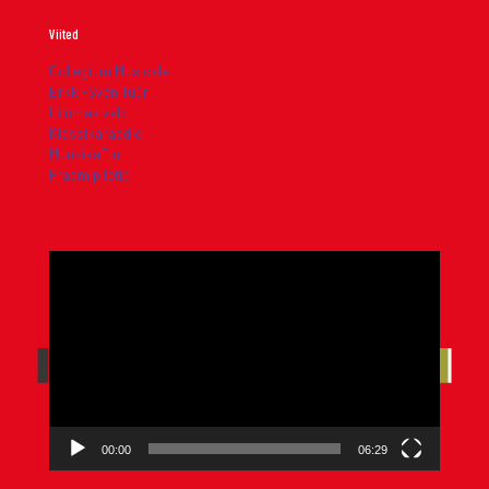
Viited
Collegium Musicale
Erkki-Sven Tüür
Hiiumaa vald
Klassikaraadio
MuusikaElu
Praamipiletid
Videoesitaja
00:00
06:29