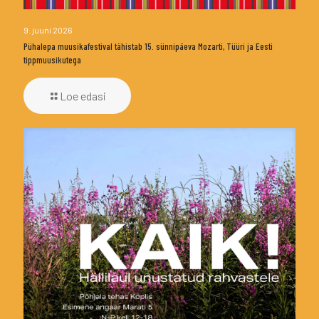
9. juuni 2026
Pühalepa muusikafestival tähistab 15. sünnipäeva Mozarti, Tüüri ja Eesti
tippmuusikutega
Loe edasi