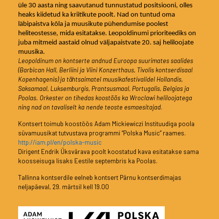
üle 30 aasta ning saavutanud tunnustatud positsiooni, olles
heaks kiidetud ka kriitikute poolt. Nad on tuntud oma
läbipaistva kõla ja muusikute pühendumise poolest
heliteostesse, mida esitatakse. Leopoldinumi prioriteediks on
juba mitmeid aastaid olnud väljapaistvate 20. saj heliloojate
muusika.
Leopoldinum on kontserte andnud Euroopa suurimates saalides
(Barbican Hall, Berliini ja Viini Konzerthaus, Tivolis kontserdisaal
Kopenhagenis) ja tähtsaimatel muusikafestivalidel Hollandis,
Saksamaal, Luksemburgis, Prantsusmaal, Portugalis, Belgias ja
Poolas. Orkester on tihedas koostöös ka Wroclawi heliloojatega
ning nad on tavaliselt ka nende teoste esmaesitajad
.
Kontsert toimub koostöös Adam Mickiewiczi Instituudiga poola
süvamuusikat tutvustava programmi “Polska Music” raames.
http://iam.pl/en/polska-music
Dirigent Endrik Üksvärava poolt koostatud kava esitatakse sama
koosseisuga lisaks Eestile septembris ka Poolas.
Tallinna kontserdile eelneb kontsert Pärnu kontserdimajas
neljapäeval, 29. märtsil kell 19.00