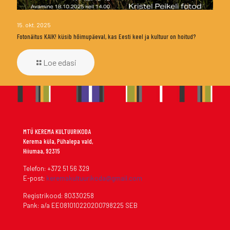
15. okt. 2025
Fotonäitus KAIK! küsib hõimupäeval, kas Eesti keel ja kultuur on hoitud?
Loe edasi
MTÜ KEREMA KULTUURIKODA
Kerema küla, Pühalepa vald,
Hiiumaa, 92315
Telefon: +372 51 56 329
E-post:
keremakultuurikoda@gmail.com
Registrikood: 80330258
Pank: a/a EE081010220200798225 SEB