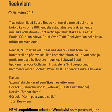
Reekviem
20. märts 2018
Traditsioonilised Suure Reede kontserdid toovad sel korral
kokku kaks oma 100. juubeliaastat tähistavat riiki ja nende
muusikakollektiivid – kontsertidega tähistatakse nii Eesti kui
Poola 100. sünnipäeva. Erkki-Sven Tüüri ”Reekviem” on selle kava
mõtteline keskpunkt.
Reedel, 30. märtsil kell 17 Tallinna Jaani kirikus toimuval
kontserdil on põneva sisulise kombinatsioonina kõrvuti eesti ja
poola meie aja heliloojate muusika. Esitavad Eesti
tippkammerkoor Collegium Musicale ja NFM Leopoldinum
kammerorkester Poolast, Wroclavist. Dirigeerib Endrik Üksvärav.
Kavas:
Szymański. „In Paradisum“ (Eesti esiettekanne)
Górecki. „ Szeroka woda“ („Veteväli“) (Eesti esiettekanne)
Kõrvits. “Stabat Mater“
Górecki. “Kolm pala vanas stiilis“
Tüür. Reekviem
NFM Leopoldinum orkester Wroclavist
on tegutsenud juba