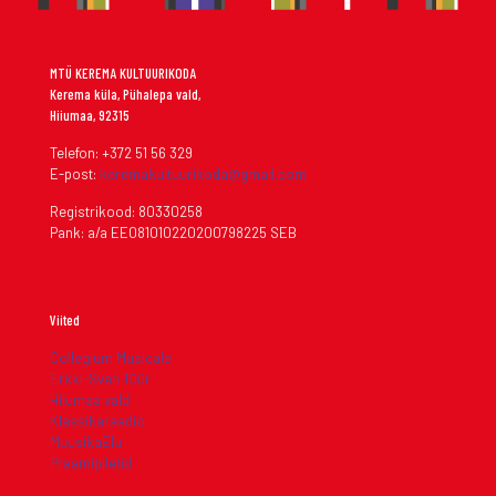
MTÜ KEREMA KULTUURIKODA
Kerema küla, Pühalepa vald,
Hiiumaa, 92315
Telefon: +372 51 56 329
E-post:
keremakultuurikoda@gmail.com
Registrikood: 80330258
Pank: a/a EE081010220200798225 SEB
Viited
Collegium Musicale
Erkki-Sven Tüür
Hiiumaa vald
Klassikaraadio
MuusikaElu
Praamipiletid