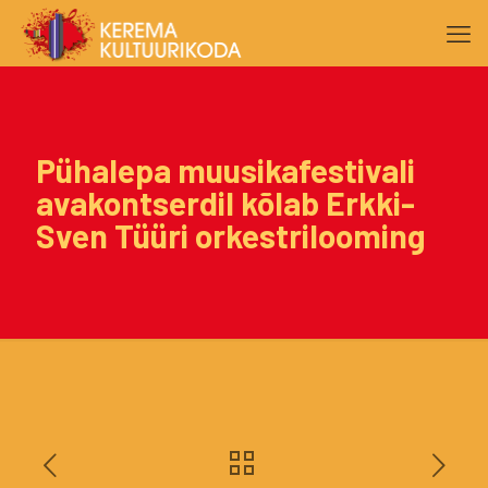
Pühalepa muusikafestivali
avakontserdil kõlab Erkki-
Sven Tüüri orkestrilooming