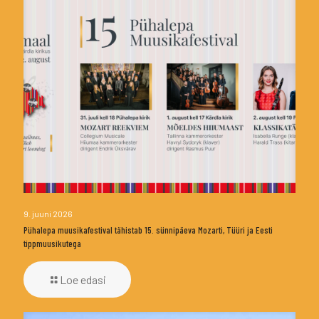
9. juuni 2026
Pühalepa muusikafestival tähistab 15. sünnipäeva Mozarti, Tüüri ja Eesti
tippmuusikutega
Loe edasi