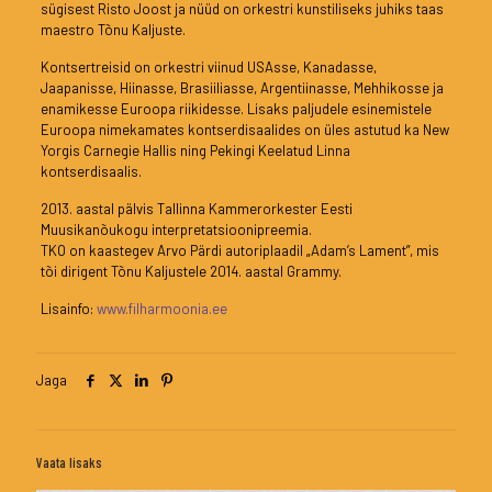
sügisest Risto Joost ja nüüd on orkestri kunstiliseks juhiks taas
maestro Tõnu Kaljuste.
Kontsertreisid on orkestri viinud USAsse, Kanadasse,
Jaapanisse, Hiinasse, Brasiiliasse, Argentiinasse, Mehhikosse ja
enamikesse Euroopa riikidesse. Lisaks paljudele esinemistele
Euroopa nimekamates kontserdisaalides on üles astutud ka New
Yorgis Carnegie Hallis ning Pekingi Keelatud Linna
kontserdisaalis.
2013. aastal pälvis Tallinna Kammerorkester Eesti
Muusikanõukogu interpretatsioonipreemia.
TKO on kaastegev Arvo Pärdi autoriplaadil „Adam’s Lament”, mis
tõi dirigent Tõnu Kaljustele 2014. aastal Grammy.
Lisainfo:
www.filharmoonia.ee
Jaga
Vaata lisaks