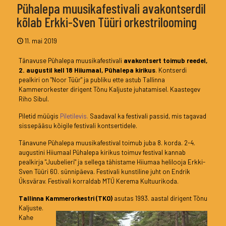
Pühalepa muusikafestivali avakontserdil
kõlab Erkki-Sven Tüüri orkestrilooming
11. mai 2019
Tänavuse Pühalepa muusikafestivali
avakontsert toimub reedel,
2. augustil kell 18 Hiiumaal, Pühalepa kirikus
. Kontserdi
pealkiri on "Noor Tüür" ja publiku ette astub Tallinna
Kammerorkester dirigent Tõnu Kaljuste juhatamisel. Kaastegev
Riho Sibul.
Piletid müügis
Piletilevis.
Saadaval ka festivali passid, mis tagavad
sissepääsu kõigile festivali kontsertidele.
Tänavune Pühalepa muusikafestival toimub juba 8. korda. 2-4.
augustini Hiiumaal Pühalepa kirikus toimuv festival kannab
pealkirja "Juubelieri" ja sellega tähistame Hiiumaa helilooja Erkki-
Sven Tüüri 60. sünnipäeva. Festivali kunstiline juht on Endrik
Üksvärav. Festivali korraldab MTÜ Kerema Kultuurikoda.
Tallinna Kammerorkestri (TKO)
asutas 1993. aastal dirigent Tõnu
Kaljuste.
Kahe