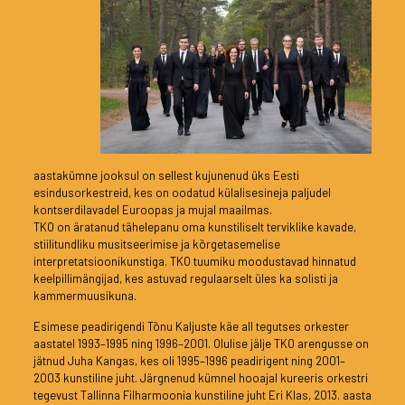
aastakümne jooksul on sellest kujunenud üks Eesti
esindusorkestreid, kes on oodatud külalisesineja paljudel
kontserdilavadel Euroopas ja mujal maailmas.
TKO on äratanud tähelepanu oma kunstiliselt terviklike kavade,
stiilitundliku musitseerimise ja kõrgetasemelise
interpretatsioonikunstiga. TKO tuumiku moodustavad hinnatud
keelpillimängijad, kes astuvad regulaarselt üles ka solisti ja
kammermuusikuna.
Esimese peadirigendi Tõnu Kaljuste käe all tegutses orkester
aastatel 1993–1995 ning 1996–2001. Olulise jälje TKO arengusse on
jätnud Juha Kangas, kes oli 1995–1996 peadirigent ning 2001–
2003 kunstiline juht. Järgnenud kümnel hooajal kureeris orkestri
tegevust Tallinna Filharmoonia kunstiline juht Eri Klas, 2013. aasta